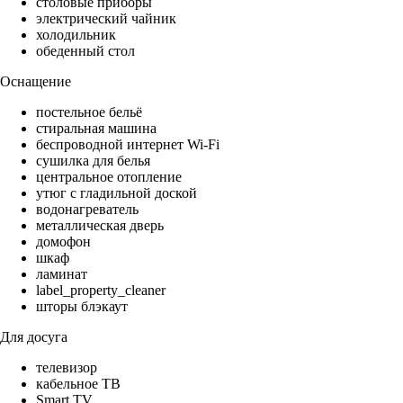
столовые приборы
электрический чайник
холодильник
обеденный стол
Оснащение
постельное бельё
стиральная машина
беспроводной интернет Wi-Fi
сушилка для белья
центральное отопление
утюг с гладильной доской
водонагреватель
металлическая дверь
домофон
шкаф
ламинат
label_property_cleaner
шторы блэкаут
Для досуга
телевизор
кабельное ТВ
Smart TV