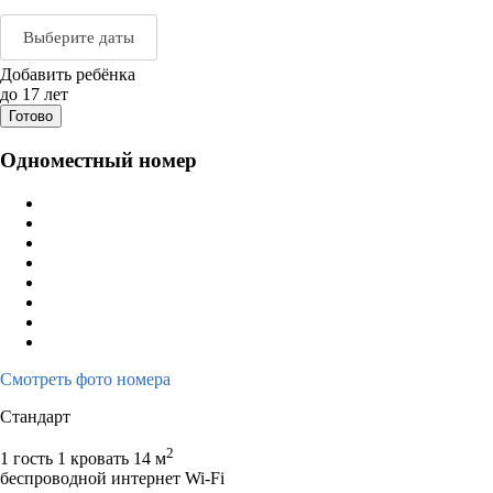
Выберите даты
Добавить ребёнка
Август 2026
Сентяб
до 17 лет
Готово
пн
вт
ср
чт
пт
сб
вс
пн
вт
ср
ч
Одноместный номер
1
2
1
2
3
3
4
5
6
7
8
9
7
8
9
1
10
11
12
13
14
15
16
14
15
16
1
17
18
19
20
21
22
23
21
22
23
2
24
25
26
27
28
29
30
28
29
30
31
Смотреть фото номера
Стандарт
2
1 гость
1 кровать
14 м
беспроводной интернет Wi-Fi