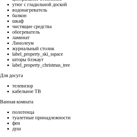
утюг с гладильной доской
водонагреватель
балкон
шкаф
чистящие средства
обогреватель
ламинат
Линолеум
журнальный столик
label_property_ski_sspace
шторы блэкаут
label_property_christmas_tree
Для досуга
телевизор
кабельное ТВ
Ванная комната
полотенца
туалетные принадлежности
фен
душ