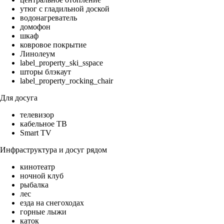
утюг с гладильной доской
водонагреватель
домофон
шкаф
ковровое покрытие
Линолеум
label_property_ski_sspace
шторы блэкаут
label_property_rocking_chair
Для досуга
телевизор
кабельное ТВ
Smart TV
Инфраструктура и досуг рядом
кинотеатр
ночной клуб
рыбалка
лес
езда на снегоходах
горные лыжи
каток