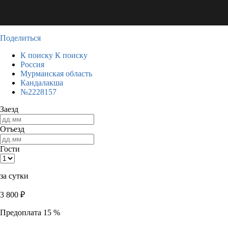
Поделиться
К поиску
К поиску
Россия
Мурманская область
Кандалакша
№2228157
Заезд
Отъезд
Гости
за сутки
3 800
₽
Предоплата 15 %