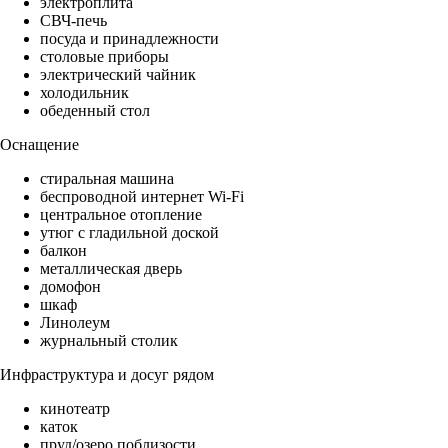
электроплита
СВЧ-печь
посуда и принадлежности
столовые приборы
электрический чайник
холодильник
обеденный стол
Оснащение
стиральная машина
беспроводной интернет Wi-Fi
центральное отопление
утюг с гладильной доской
балкон
металлическая дверь
домофон
шкаф
Линолеум
журнальный столик
Инфраструктура и досуг рядом
кинотеатр
каток
пруд/озеро поблизости