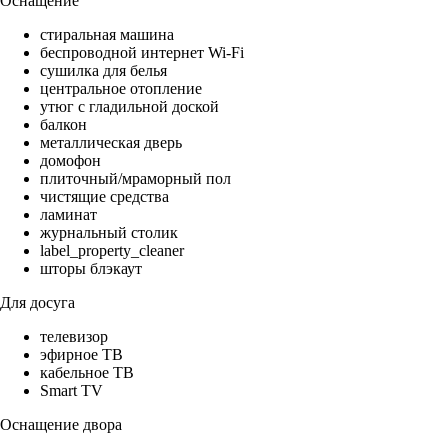
Оснащение
стиральная машина
беспроводной интернет Wi-Fi
сушилка для белья
центральное отопление
утюг с гладильной доской
балкон
металлическая дверь
домофон
плиточный/мраморный пол
чистящие средства
ламинат
журнальный столик
label_property_cleaner
шторы блэкаут
Для досуга
телевизор
эфирное ТВ
кабельное ТВ
Smart TV
Оснащение двора