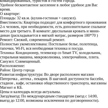
командированных, туристов и гостей города.
Удобное бесконтактное заселение в любое удобное для Вас
время.
О квартире:
Площадь: 32 кв.м. (кухня-гостиная + санузел).
Вместимость: Квартира подходит для комфортного проживания
2-х человек, при необходимости, есть дополнительное спальное
место для третьего. В комнате: двуспальная кровать и мини-
диван (раскладывается в мягкий матрас, размером 180*70 )
Ремонт: Свежий, современный ремонт.
Полностью укомплектована: Постельное белье, полотенца,
тапочки, Wi-Fi, вся необходимая техника и посуда.
Техника: Кондиционер, телевизор со Smart TV, холодильник,
стиральная машина, микроволновка, электрочайник, плита.
Санузел: Совмещенный.
Расположение:
Район: Центр города
Развитая инфраструктура: Во дворе расположен магазин
Пятерочка , аптека , пекарня. В шаговой доступности бассейн,
стадион , кафе, остановки общественного транспорта, магазины
Магнит и КБ.
Цены и календарь всегда актуальны.
Заезд/выезд: По международным стандартам (заезд с 14:00,
выезд до 12:00, возможны исключения по договоренности).