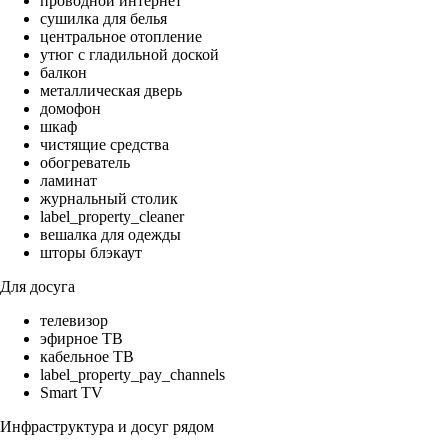
проводной интернет
сушилка для белья
центральное отопление
утюг с гладильной доской
балкон
металлическая дверь
домофон
шкаф
чистящие средства
обогреватель
ламинат
журнальный столик
label_property_cleaner
вешалка для одежды
шторы блэкаут
Для досуга
телевизор
эфирное ТВ
кабельное ТВ
label_property_pay_channels
Smart TV
Инфраструктура и досуг рядом