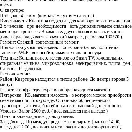
время.
О квартире:
Площадь: 41 кв.м. (комната + кухня + санузел).
Вместимость: Квартира подходит для комфортного проживания
2-х человек , при необходимости , есть дополнительное спальное
место для третьего . В комнате: двуспальная кровать и мини-
диван ( раскладывается в мягкий матрас , размером 180*70 )
Ремонт: Свежий, современный ремонт.
Полностью укомплектована: Постельное белье, полотенца,
тапочки, Wi-Fi, вся необходимая техника и посуда.
Техника: Кондиционер, телевизор со Smart TV, холодильник,
стиральная машина, микроволновка, электрочайник, плита, фен.
Санузел: Раздельный
Расположение:
Район: Квартира находится в тихом районе. До центра города 5
минут.
Развитая инфраструктура: во дворе находится магазин
Пятерочка , КБ, магазин мясосеть , в котором можно приобрести
свежее мясо и готовую еду. Остановка общественного
транспорта , аптеки, бассейн, каток в шаговой доступности.
Условия: Залог 2500 руб. ( возвращается при выезде )
Цены и календарь всегда актуальны.
Заезд/выезд: По международным стандартам ( заезд с 14:00,
выезд до 12:00 , возможны исключения по договоренности).