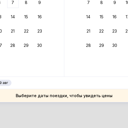
6
7
8
9
7
8
9
1
 вариант из результатов поиска не соответствует заданным
росить фильтры
3
14
15
16
14
15
16
1
ссия
0
21
22
23
21
22
23
2
ссия
рманская область
7
28
29
30
28
29
30
рманская область
рманск
рманск
9 авг
Выберите даты поездки, чтобы увидеть цены