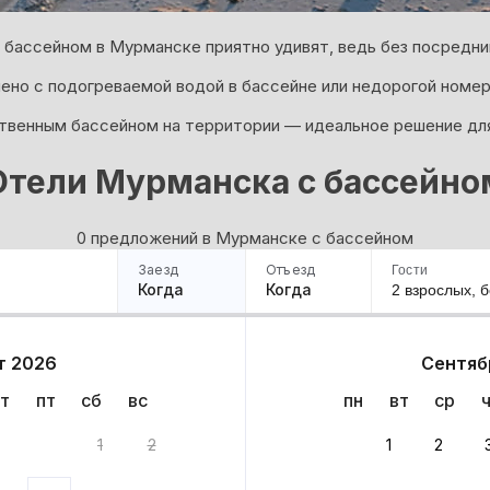
с бассейном в Мурманске приятно удивят, ведь без посредн
чено с подогреваемой водой в бассейне или недорогой номер
твенным бассейном на территории — идеальное решение дл
Отели Мурманска с бассейно
0 предложений в Мурманске с бассейном
Заезд
Отъезд
Гости
Когда
Когда
2 взрослых,
б
ример
Санкт-Петербург
Москва
Сочи
Минск
Казань
Дагестан
Кисловодск
Аб
т 2026
Сентяб
Квартиры
Гостиницы
Дома
Частный сектор
т
пт
сб
вс
пн
вт
ср
антов
1
2
1
2
ариантов