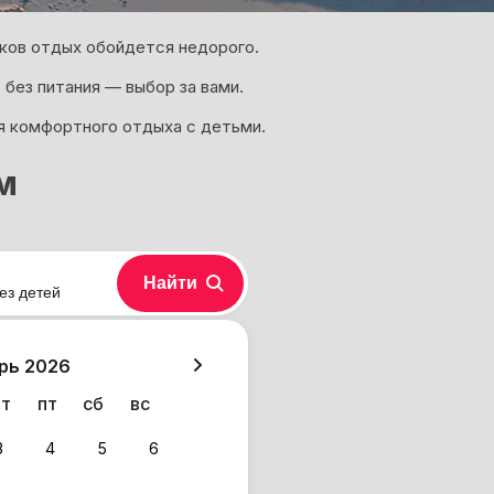
иков отдых обойдется недорого.
 без питания — выбор за вами.
я комфортного отдыха с детьми.
м
Найти
ез детей
хазия
рь 2026
чт
пт
сб
вс
3
4
5
6