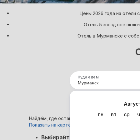
Цены 2026 года на отели 
Отель 5 звезд все вклю
Отель в Мурманске с собс
Куда едем
Нап
Авгус
пн
вт
ср
ч
Найдём, где остановиться в Мурманске: 0 вари
Показать на карте
Нет в
Выбирайте лучшее