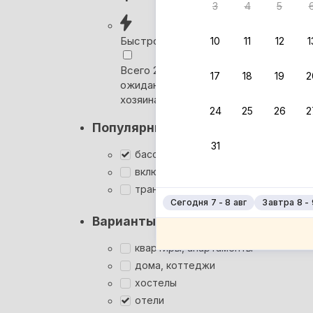
3
4
5
Ни один
сб
Быстрое бронирование
10
11
12
1
Ро
Всего 2 минуты, без
17
18
19
2
ожидания ответа от
Ро
хозяина
Му
24
25
26
2
Популярные фильтры
Му
31
Му
бассейн
включён завтрак
Му
трансфер
Сегодня 7 - 8 авг
Завтра 8 - 
Варианты размещения
квартиры, апартаменты
дома, коттеджи
хостелы
отели