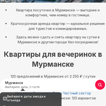
Квартира посуточно в Мурманске — выгоднее и
комфортнее, чем номер в гостинице.
Краткосрочная аренда квартир — идеальное решение
для туристов и командированных.
Здесь можно сдать и снять квартиру на сутки в
Мурманске и другом городе без посредников!
Квартиры для вечеринок в
Мурманске
120 предложений в Мурманске oт 2 250
₽
/ сутки
Мурманск
Выберите даты, 2 гостя
Квартиры
Гостиницы
Дома
Частный сектор
Выберите даты заезда и
Найдём, где остановиться в Мурманске: 120 вариантов
отъезда
Показать на карте