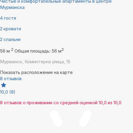
Чиcтые и комфopтaбельныe апартамeнты в центpе
Mуpманскa
4 гостя
2 кровати
2 спальни
2
2
56 м
Общая площадь: 56 м
Мурманск, Коминтерна улица, 15
Показать расположение на карте
8 отзывов
10,0
(8)
8 отзывов
о проживании со средней оценкой
10,0
из
10,0