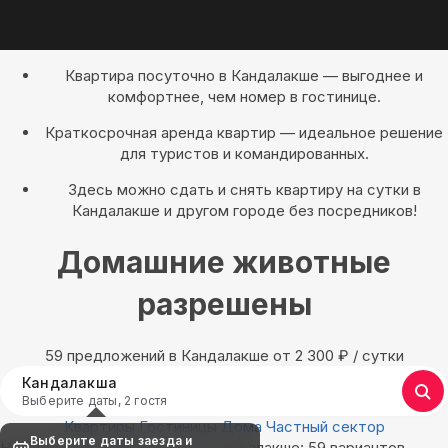
Квартира посуточно в Кандалакше — выгоднее и
комфортнее, чем номер в гостинице.
Краткосрочная аренда квартир — идеальное решение
для туристов и командированных.
Здесь можно сдать и снять квартиру на сутки в
Кандалакше и другом городе без посредников!
Домашние животные
разрешены
59 предложений в Кандалакше oт 2 300
₽
/ сутки
Кандалакша
Выберите даты, 2 гостя
Квартиры
Гостиницы
Дома
Частный сектор
Выберите даты заезда и
Найдём, где остановиться в Кандалакше: 59 вариантов