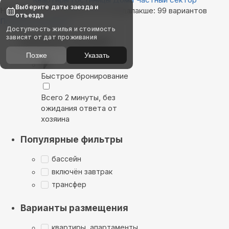
Выберите даты заезда и
Найдём, где остановиться в Кандалакше: 99 вариантов
отъезда
Показать на карте
Доступность жилья и стоимость
зависят от дат проживания
Выбирайте лучшее
Позже
Указать
Быстрое бронирование
Всего 2 минуты, без
ожидания ответа от
хозяина
Популярные фильтры
бассейн
включён завтрак
трансфер
Варианты размещения
квартиры, апартаменты