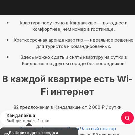
Квартира посуточно в Кандалакше — выгоднее и
комфортнее, чем номер в гостинице.
Краткосрочная аренда квартир — идеальное решение
для туристов и командированных.
Здесь можно сдать и снять квартиру на сутки в
Кандалакше и другом городе без посредников!
В каждой квартире есть Wi-
Fi интернет
82 предложения в Кандалакше oт 2 000
₽
/ сутки
Кандалакша
Выберите даты, 2 гостя
Квартиры
Гостиницы
Дома
Частный сектор
Выберите даты заезда и
Найдём, где остановиться в Кандалакше: 82 варианта