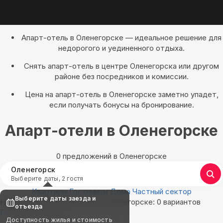
Апарт-отель в Оленегорске — идеальное решение для
недорогого и уединенного отдыха.
Снять апарт-отель в центре Оленегорска или другом
районе без посредников и комиссии.
Цена на апарт-отель в Оленегорске заметно упадет,
если получать бонусы на бронирование.
Апарт-отели в Оленегорске
0 предложений в Оленегорске
Оленегорск
Выберите даты, 2 гостя
Квартиры
Гостиницы
Дома
Частный сектор
Выберите даты заезда и
Найдём, где остановиться в Оленегорске: 0 вариантов
отъезда
Показать на карте
Доступность жилья и стоимость