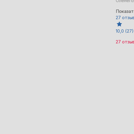
Оленего
Показат
27 отзы
10,0
(27)
27 отзы