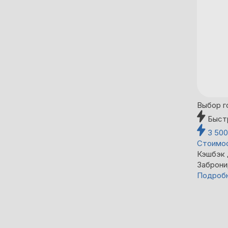
Выбор г
Быст
3 50
Стоимос
Кэшбэк
Заброни
Подроб