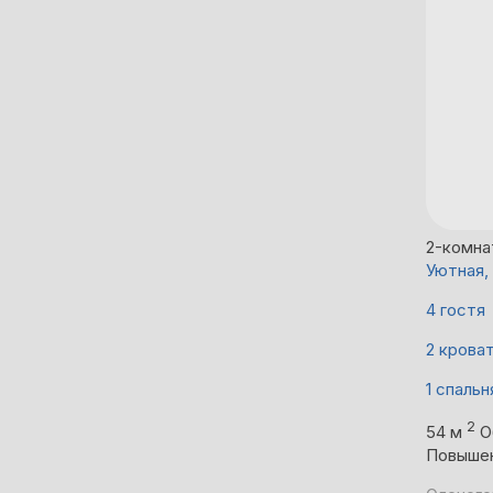
2-комна
Уютная,
4 гостя
2 крова
1 спальн
2
54 м
О
Повыше