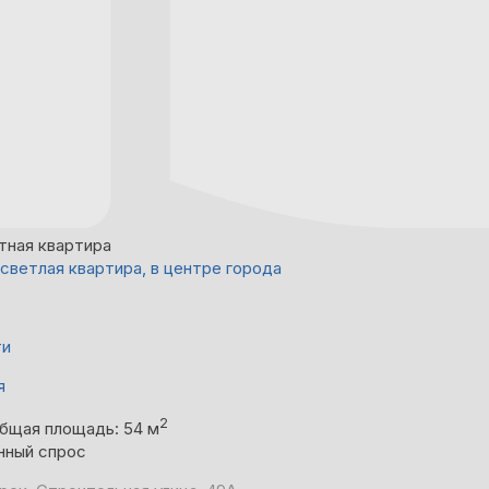
тная квартира
 светлая квартира, в центре города
ти
я
2
бщая площадь: 54 м
нный спрос