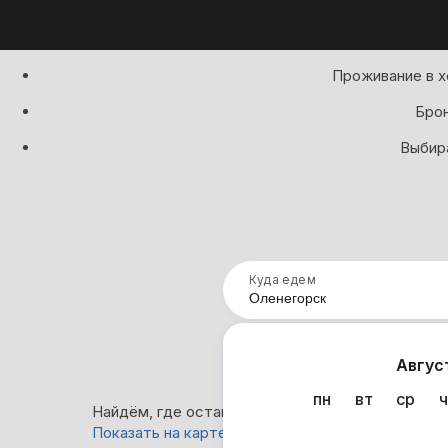
Проживание в х
Брон
Выбира
Куда едем
Нап
Авгус
пн
вт
ср
ч
Найдём, где остановиться в Оленегорске: 32 ва
Показать на карте