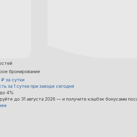
остей
рое бронирование
0
₽
за сутки
ть за 1 сутки при заезде сегодня
 до 4%
руйте до 31 августа 2026 — и получите кэшбэк бонусами пос
нее