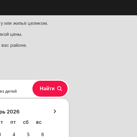
у или жильё целиком.
зкой цены.
 вас районе.
Найти
ез детей
хазия
рь 2026
чт
пт
сб
вс
3
4
5
6