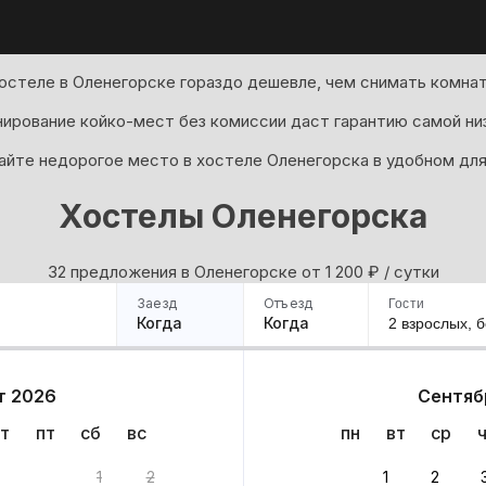
остеле в Оленегорске гораздо дешевле, чем снимать комнат
ирование койко-мест без комиссии даст гарантию самой ни
йте недорогое место в хостеле Оленегорска в удобном для
Хостелы Оленегорска
32 предложения в Оленегорске oт 1 200
₽
/ сутки
Заезд
Отъезд
Гости
Когда
Когда
2 взрослых,
б
ример
Санкт-Петербург
Москва
Сочи
Минск
Казань
Дагестан
Кисловодск
Аб
т 2026
Сентяб
Квартиры
Гостиницы
Дома
Частный сектор
т
пт
сб
вс
пн
вт
ср
рианта
1
2
1
2