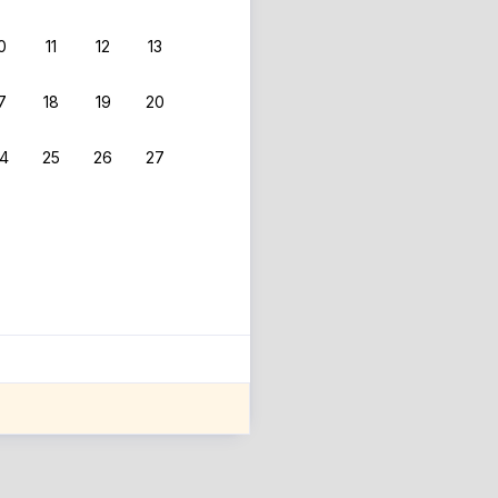
0
11
12
13
7
18
19
20
4
25
26
27
ле оценки проживания.