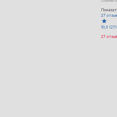
Оленего
Показат
27 отзы
10,0
(27)
27 отзы