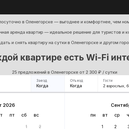
посуточно в Оленегорске — выгоднее и комфортнее, чем ном
ная аренда квартир — идеальное решение для туристов и к
ать и снять квартиру на сутки в Оленегорске и другом гор
ждой квартире есть Wi-Fi инт
25 предложений в Оленегорске oт 2 300
₽
/ сутки
Заезд
Отъезд
Гости
Когда
Когда
2 взрослых,
б
ример
Санкт-Петербург
Москва
Сочи
Минск
Казань
Дагестан
Кисловодск
Аб
т 2026
Сентяб
Квартиры
Гостиницы
Дома
Частный сектор
т
пт
сб
вс
пн
вт
ср
риантов
1
2
1
2