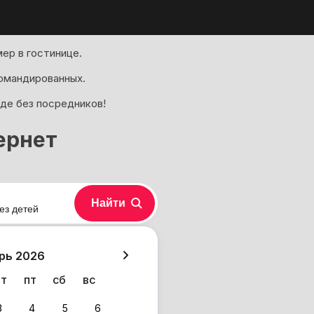
ер в гостинице.
омандированных.
оде без посредников!
ернет
Найти
ез детей
хазия
рь 2026
чт
пт
сб
вс
3
4
5
6