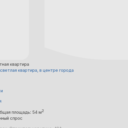
тная квартира
 светлая квартира, в центре города
ти
я
2
бщая площадь: 54 м
нный спрос