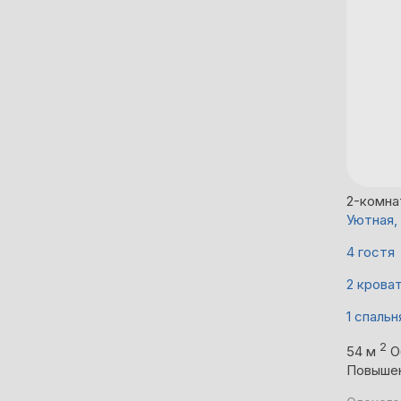
2-комна
Уютная,
4 гостя
2 крова
1 спальн
2
54 м
О
Повыше