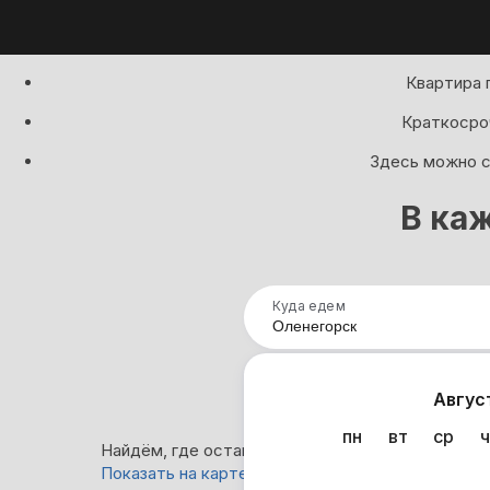
Квартира 
Краткосроч
Здесь можно сд
В ка
Куда едем
Нап
Авгус
пн
вт
ср
ч
Найдём, где остановиться в Оленегорске: 25 ва
Показать на карте