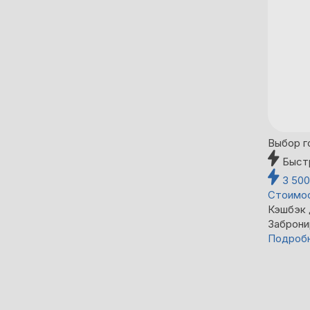
Выбор г
Быст
3 50
Стоимос
Кэшбэк
Заброни
Подроб