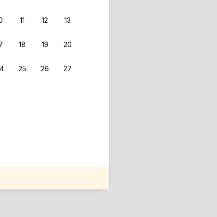
0
11
12
13
7
18
19
20
4
25
26
27
ле оценки проживания.