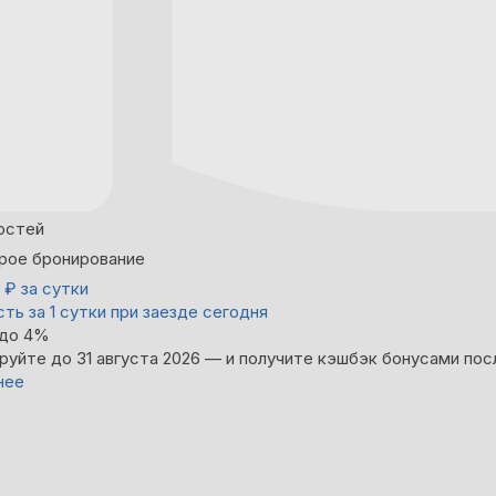
остей
рое бронирование
0
₽
за сутки
ть за 1 сутки при заезде сегодня
 до 4%
руйте до 31 августа 2026 — и получите кэшбэк бонусами пос
нее