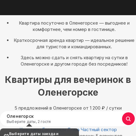
Квартира посуточно в Оленегорске — выгоднее и
комфортнее, чем номер в гостинице.
Краткосрочная аренда квартир — идеальное решение
для туристов и командированных.
Здесь можно сдать и снять квартиру на сутки в
Оленегорске и другом городе без посредников!
Квартиры для вечеринок в
Оленегорске
5 предложений в Оленегорске oт 1 200
₽
/ сутки
Оленегорск
Выберите даты, 2 гостя
Квартиры
Гостиницы
Дома
Частный сектор
Выберите даты заезда и
Найдём, где остановиться в Оленегорске: 5 вариантов