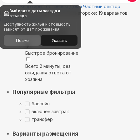
Квартиры
Гостиницы
Дома
Частный сектор
Выберите даты заезда и
Найдём, где остановиться в Оленегорске: 19 вариантов
отъезда
Показать на карте
Доступность жилья и стоимость
зависят от дат проживания
Выбирайте лучшее
Позже
Указать
Быстрое бронирование
Всего 2 минуты, без
ожидания ответа от
хозяина
Популярные фильтры
бассейн
включён завтрак
трансфер
Варианты размещения