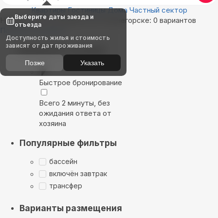
Квартиры
Гостиницы
Дома
Частный сектор
Выберите даты заезда и
Найдём, где остановиться в Оленегорске: 0 вариантов
отъезда
Показать на карте
Доступность жилья и стоимость
зависят от дат проживания
Выбирайте лучшее
Позже
Указать
Быстрое бронирование
Всего 2 минуты, без
ожидания ответа от
хозяина
Популярные фильтры
бассейн
включён завтрак
трансфер
Варианты размещения